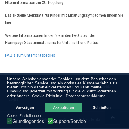
Elterninformation zur 3G-Regelung:
Das aktuelle Merkblatt für Kinder mit Erkältungssymptomen finden Sie
hier:
Weitere Informationen finden Sie in den FAQ´s auf der
Homepage Staatministeriums für Unterricht und Kultus:
FAQ´s zum Unterrichtsbetrieb
Unsere Website verwendet Cookies, um dem Besucher den
bestmöglichen Service und ein optimales Kundenerlebnis zu
Impressum
Datenschutz
Sitemap
Kontakt
Archiv
bieten. Ich bin damit einverstanden und kann meine
Einwilligung jederzeit mit Wirkung für die Zukunft widerrufen
oder ändern.
Cookie-Richtlinie
Datenschutzerklärung
Login
Verweigern
Akzeptieren
Schließen
Cookie Einstellungen:
Copyright © 2026 Max-Joseph-Schule. Alle Rechte vorbehalten.
Grundlegendes
Support/Service