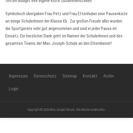
festen Budget ihre eigene Kiste zusammenstellen.
Symbolisch übergaben Frau Petz und Frau Ettenhuber eine Pausenkiste
an einige SchülerInnen der Klasse 6b. Zur großen Freude aller wurden
die Sportgeräte sehr gut angenommen und sind in jeder Pause im
Einsatz. Ein herzlicher Dank geht im Namen der SchülerInnen und des
gesamten Teams der Max-Joseph-Schule an den Elternbeirat!
Impressum
Datenschutz
Sitemap
Kontakt
Archiv
Login
Copyright © 2026 Max-Joseph-Schule. Alle Rechte vorbehalten.